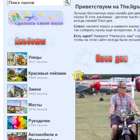
Приветствуем на TheJigs
Лучшие бесплатные игры онлайн для дев
пазлы! В этих альбомах - десятки тысяч 
всегда свежий Пазл дня.
Совет:
начните играть и нажмите кнопку 
так собирать пазлы ещё интереснее. А
з
Есть идея?
Нажмите "Написать нам" спра
чтобы на этом сайте всегда были лучши
Улицы
3017 пазлов
Красивые пейзажи
2666 пазлов
Замки
2698 пазлов
Мосты
2670 пазлов
Рукоделие
1780 пазлов
Автомобили и
Мотоциклы