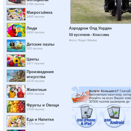
1780 пазлов
Макросъёмка
1695 пазлов
Аэродром Олд Уорден
Люди
1633 пазлов
50 кусочков - Классика
Фото: Roger Wasley
Детские пазлы
503 пазлов
Цветы
1977 пазлов
Произведения
искусства
1519 пазлов
Животные
Хотите большего?
Скачай
1864 пазлов
бесплатную пазл-игру, кото
Играйте на всех Ваших ком
30'000 пазлов размером до 
Фрукты и Овощи
1728 пазлов
Еда и Напитки
1723 пазлов