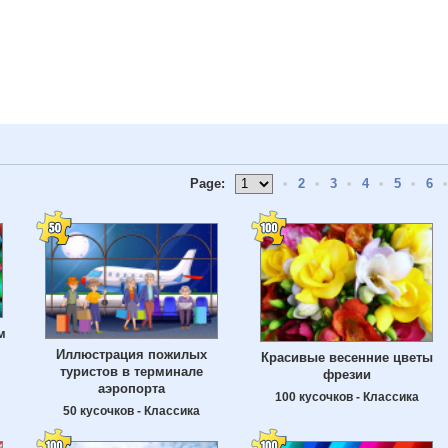
Page:
•
2
•
3
•
4
•
5
•
6
•
м
Иллюстрация пожилых
Красивые весенние цветы
туристов в терминале
фрезии
аэропорта
100 кусочков - Классика
50 кусочков - Классика