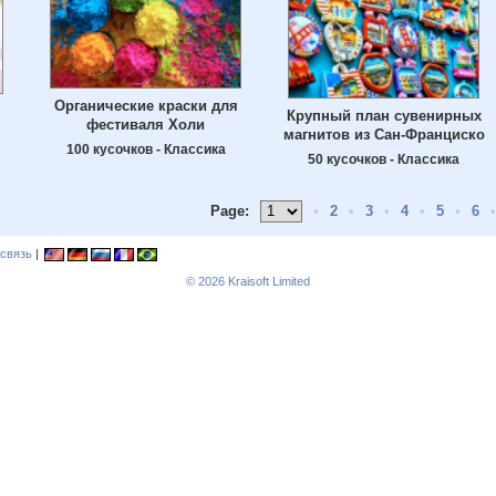
Органические краски для
Крупный план сувенирных
фестиваля Холи
магнитов из Сан-Франциско
100 кусочков - Классика
50 кусочков - Классика
Page:
•
2
•
3
•
4
•
5
•
6
•
связь
|
© 2026
Kraisoft Limited