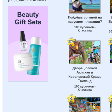
you jigsaw puzzle lovers:
Пойдёшь со мной на
парусном плавании?
В
100 кусочков -
Классика
50
Дворец слонов
Аюттхая и
Королевский Краал,
Таиланд
100 кусочков -
Классика