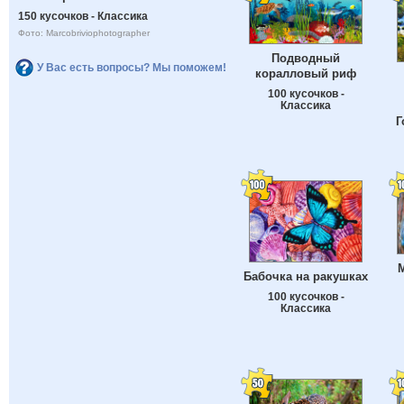
150 кусочков - Классика
Фото: Marcobriviophotographer
Подводный
У Вас есть вопросы? Мы поможем!
коралловый риф
100 кусочков -
Классика
Г
M
Бабочка на ракушках
100 кусочков -
Классика