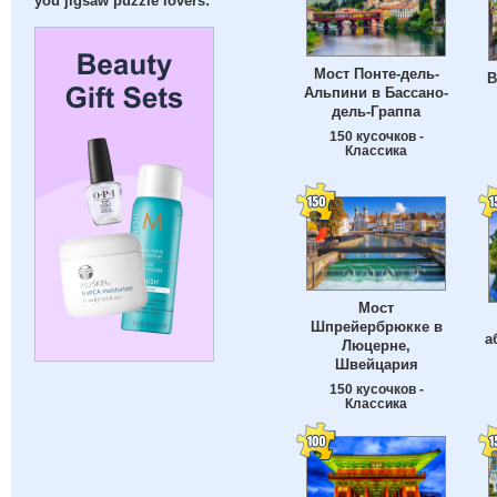
you jigsaw puzzle lovers:
Мост Понте-дель-
В
Альпини в Бассано-
дель-Граппа
150 кусочков -
Классика
Мост
Шпрейербрюкке в
а
Люцерне,
Швейцария
150 кусочков -
Классика