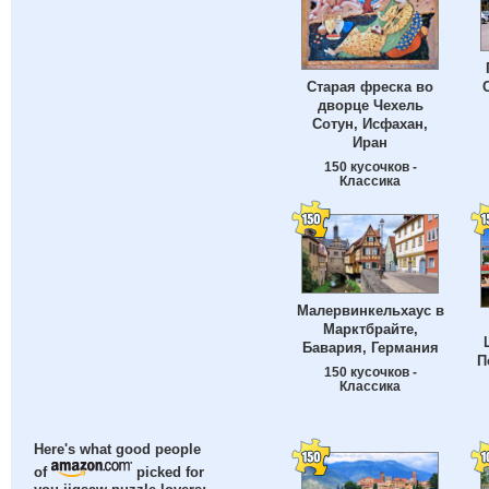
Старая фреска во
дворце Чехель
Сотун, Исфахан,
Иран
150 кусочков -
Классика
Малервинкельхаус в
Марктбрайте,
Бавария, Германия
П
150 кусочков -
Классика
Here's what good people
of
picked for