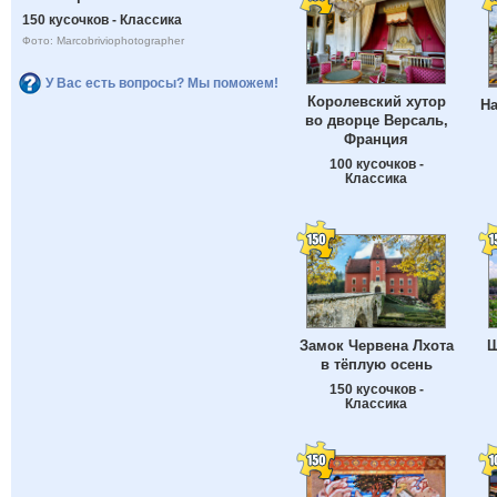
150 кусочков - Классика
Фото: Marcobriviophotographer
У Вас есть вопросы? Мы поможем!
Королевский хутор
Н
во дворце Версаль,
Франция
100 кусочков -
Классика
Замок Червена Лхота
Ш
в тёплую осень
150 кусочков -
Классика