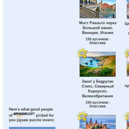
Мост Риальто через
Це
Большой канал,
Венеция, Италия
150 кусочков -
Классика
Закат у Бедрутан
пр
Степс, Северный
Корнуолл,
Великобритания
150 кусочков -
Классика
Here's what good people
of
picked for
you jigsaw puzzle lovers: