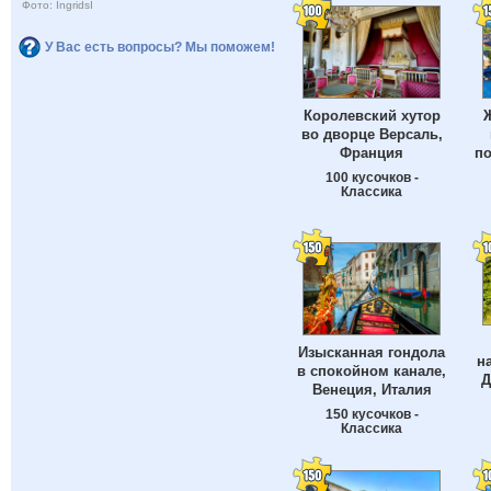
Фото: IngridsI
У Вас есть вопросы? Мы поможем!
Королевский хутор
во дворце Версаль,
Франция
по
100 кусочков -
Классика
Изысканная гондола
н
в спокойном канале,
Д
Венеция, Италия
150 кусочков -
Классика