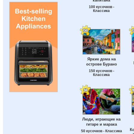
капитана
100 кусочков -
Классика
Яркие дома на
острове Бурано
150 кусочков -
Классика
Люди, играющие на
гитаре и марака
К
50 кусочков - Классика