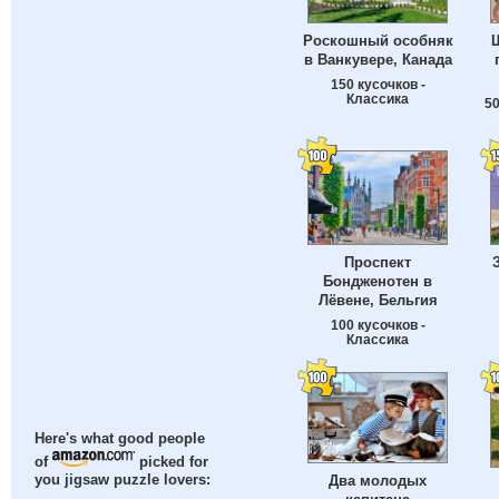
Роскошный особняк
в Ванкувере, Канада
150 кусочков -
Классика
50
Проспект
Бондженотен в
Лёвене, Бельгия
100 кусочков -
Классика
Here's what good people
of
picked for
Два молодых
you jigsaw puzzle lovers: