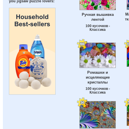
you jigsaw puzzle lovers:
М
Ручная вышивка
тк
лентой
100 кусочков -
Классика
Ромашки и
исцеляющие
кристаллы
100 кусочков -
Классика