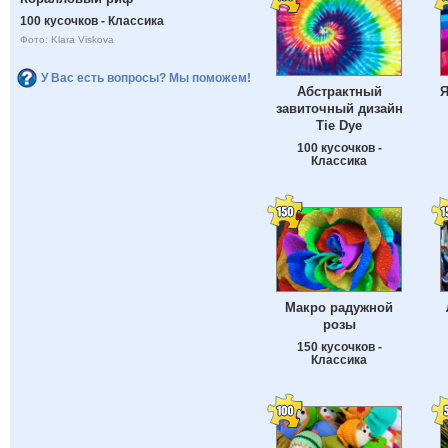
100 кусочков - Классика
Фото: Klara Viskova
У Вас есть вопросы? Мы поможем!
Абстрактный
Я
завиточный дизайн
Tie Dye
100 кусочков -
Классика
Макро радужной
розы
150 кусочков -
Классика