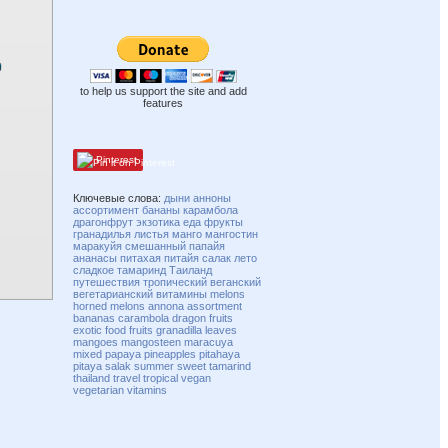
to help us support the site and add
features
Pinterest
Ключевые слова:
дыни
анноны
ассортимент
бананы
карамбола
драгонфрут
экзотика
еда
фрукты
гранадилья
листья
манго
мангостин
маракуйя
смешанный
папайя
ананасы
питахая
питайя
салак
лето
сладкое
тамаринд
Таиланд
путешествия
тропический
веганский
вегетарианский
витамины
melons
horned melons
annona
assortment
bananas
carambola
dragon fruits
exotic
food
fruits
granadilla
leaves
mangoes
mangosteen
maracuya
mixed
papaya
pineapples
pitahaya
pitaya
salak
summer
sweet
tamarind
thailand
travel
tropical
vegan
vegetarian
vitamins