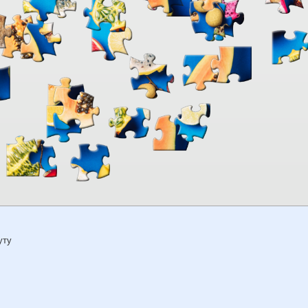
00:00
TheJigsawPuzzles
.com
уту