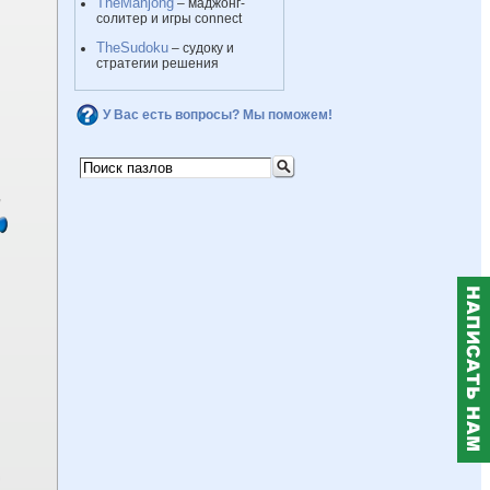
TheMahjong
– маджонг-
солитер и игры connect
TheSudoku
– судоку и
стратегии решения
У Вас есть вопросы? Мы поможем!