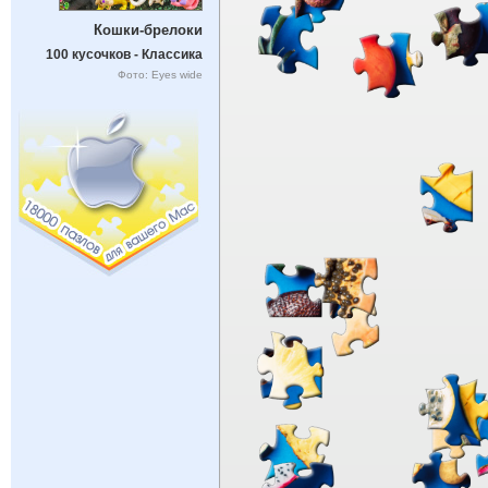
Кошки-брелоки
100 кусочков - Классика
Фото: Eyes wide