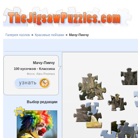
Галерея пазлов
»
Красивые пейзажи
»
Мачу-Пикчу
Мачу-Пикчу
100 кусочков - Классика
Фото: Alex Proimos
Выбор редакции