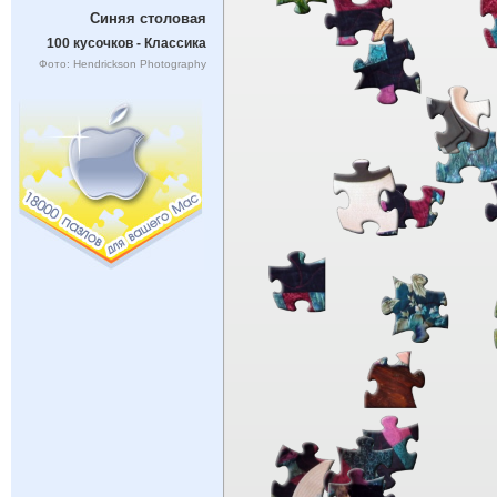
Синяя столовая
100 кусочков - Классика
Фото: Hendrickson Photography