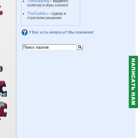
TheMahjong
– маджонг-
солитер и игры connect
TheSudoku
– судоку и
стратегии решения
У Вас есть вопросы? Мы поможем!