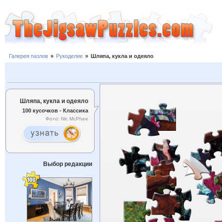
Галерея пазлов
»
Рукоделие
»
Шляпа, кукла и одеяло
Шляпа, кукла и одеяло
100 кусочков - Классика
Фото: Nic McPhee
Выбор редакции