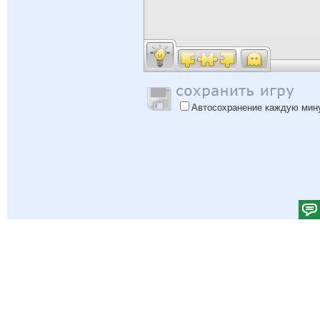
Автосохранение каждую мин
Помощь
|
Войти
|
Зарегистрироваться
|
Политика Конфиденциальности
|
Обратная 