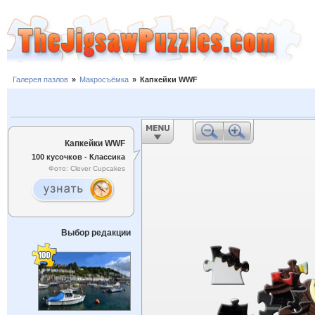
Галерея пазлов
»
Макросъёмка
»
Капкейки WWF
Капкейки WWF
100 кусочков - Классика
Фото: Clever Cupcakes
Выбор редакции