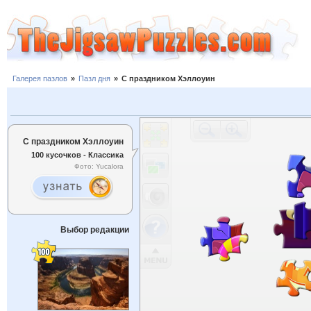
Галерея пазлов
»
Пазл дня
»
С праздником Хэллоуин
С праздником Хэллоуин
100 кусочков - Классика
Фото: Yucalora
Выбор редакции