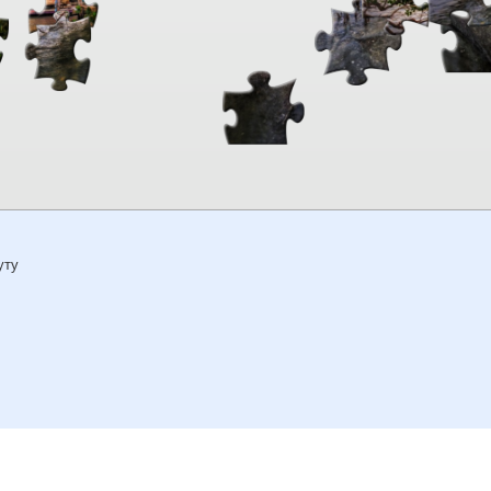
00:00
TheJigsawPuzzles
.com
уту
связь
|
© 2026
Kraisoft Limited