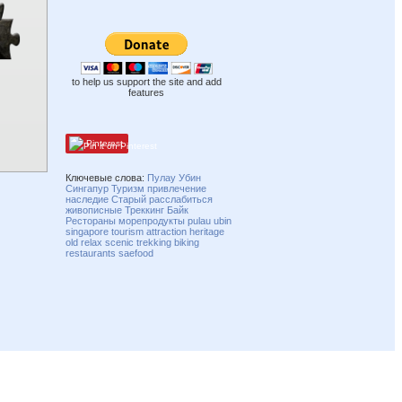
to help us support the site and add
features
Pinterest
Ключевые слова:
Пулау Убин
Сингапур
Туризм
привлечение
наследие
Старый
расслабиться
живописные
Треккинг
Байк
Рестораны
морепродукты
pulau ubin
singapore
tourism
attraction
heritage
old
relax
scenic
trekking
biking
restaurants
saefood
Compatibility mode