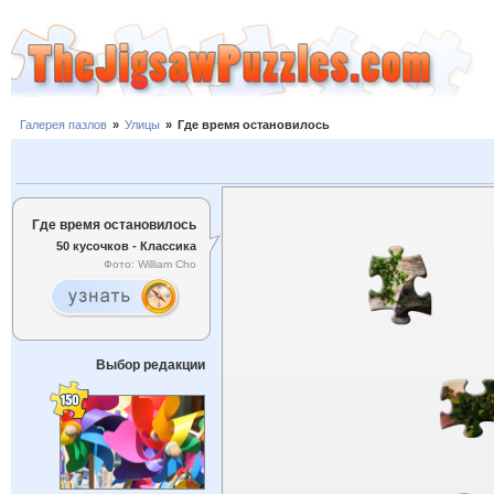
Галерея пазлов
»
Улицы
»
Где время остановилось
Где время остановилось
50 кусочков - Классика
Фото: William Cho
Выбор редакции