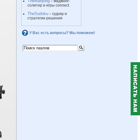
TheMahjong
– маджонг-
солитер и игры connect
TheSudoku
– судоку и
стратегии решения
У Вас есть вопросы? Мы поможем!