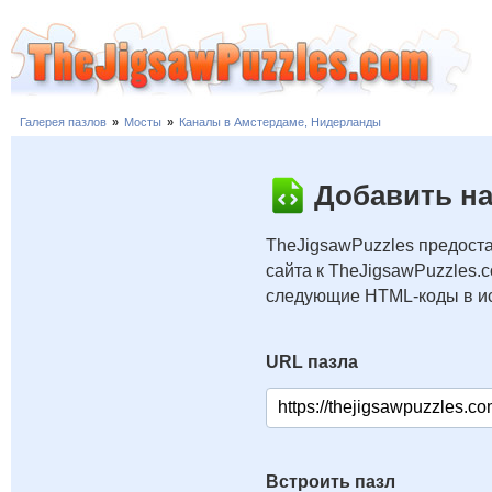
Галерея пазлов
»
Мосты
»
Каналы в Амстердаме, Нидерланды
Добавить на
TheJigsawPuzzles предоста
сайта к TheJigsawPuzzles.
следующие HTML-коды в ис
URL пазла
Встроить пазл