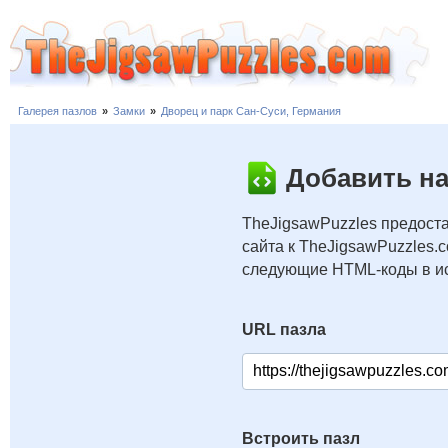
Галерея пазлов
»
Замки
»
Дворец и парк Сан-Суси, Германия
Добавить на
TheJigsawPuzzles предоста
сайта к TheJigsawPuzzles.
следующие HTML-коды в ис
URL пазла
Встроить пазл