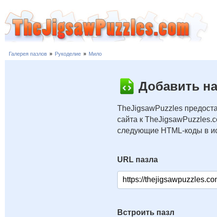
Галерея пазлов
»
Рукоделие
»
Мило
Добавить на
TheJigsawPuzzles предоста
сайта к TheJigsawPuzzles.
следующие HTML-коды в ис
URL пазла
Встроить пазл