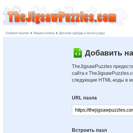
Галерея пазлов
»
Макросъёмка
»
Детская одежда и аксессуары
Добавить на
TheJigsawPuzzles предоста
сайта к TheJigsawPuzzles.
следующие HTML-коды в ис
URL пазла
Встроить пазл