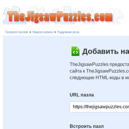
Галерея пазлов
»
Макросъёмка
»
Радужная роза
Добавить на
TheJigsawPuzzles предоста
сайта к TheJigsawPuzzles.
следующие HTML-коды в ис
URL пазла
Встроить пазл