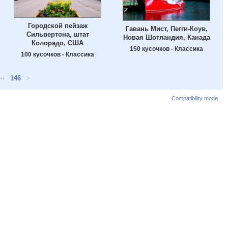
Городской пейзаж
Гавань Мист, Пегги-Коув,
Сильвертона, штат
Новая Шотландия, Канада
Колорадо, США
150 кусочков - Классика
100 кусочков - Классика
••
146
>
Compatibility mode