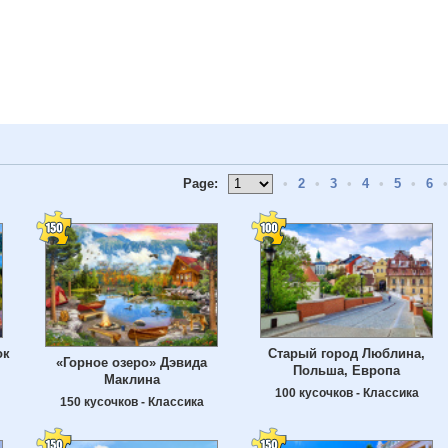
Page:
•
2
•
3
•
4
•
5
•
6
•
ок
Старый город Люблина,
«Горное озеро» Дэвида
Польша, Европа
Маклина
100 кусочков - Классика
150 кусочков - Классика