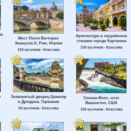
за
Архитектура в окружённом
Мост Понте Витторио
стенами городе Картахена
Эмануэле II, Рим, Италия
150 кусочков - Классика
150 кусочков - Классика
т
Знаменитый дворец Цвингер
Спокан-Фолс, штат
в Дрездене, Германия
Вашингтон, США
50 кусочков - Классика
100 кусочков - Классика