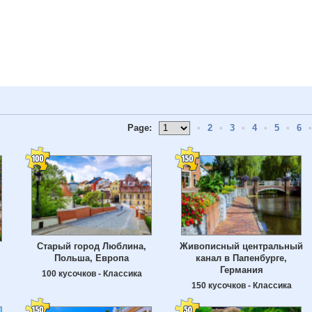
Page:
•
2
•
3
•
4
•
5
•
6
•
Старый город Люблина,
Живописный центральный
Польша, Европа
канал в Папенбурге,
Германия
100 кусочков - Классика
150 кусочков - Классика