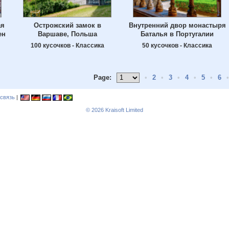
ая
Острожский замок в
Внутренний двор монастыря
ен
Варшаве, Польша
Баталья в Португалии
100 кусочков - Классика
50 кусочков - Классика
Page:
•
2
•
3
•
4
•
5
•
6
•
связь
|
© 2026
Kraisoft Limited