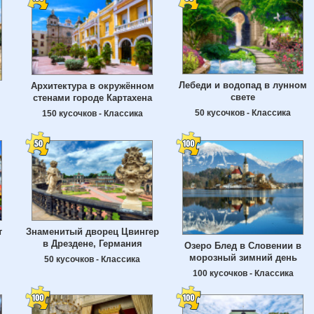
Лебеди и водопад в лунном
Архитектура в окружённом
свете
стенами городе Картахена
50 кусочков - Классика
150 кусочков - Классика
т
Знаменитый дворец Цвингер
в Дрездене, Германия
Озеро Блед в Словении в
морозный зимний день
50 кусочков - Классика
100 кусочков - Классика