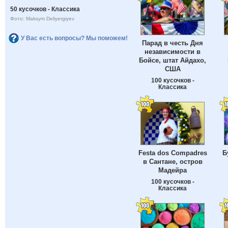
50 кусочков - Классика
Фото: Maksym Deliyergiyev
У Вас есть вопросы? Мы поможем!
Парад в честь Дня
независимости в
Бойсе, штат Айдахо,
США
100 кусочков -
Классика
Festa dos Compadres
Б
в Сантане, остров
Мадейра
100 кусочков -
Классика