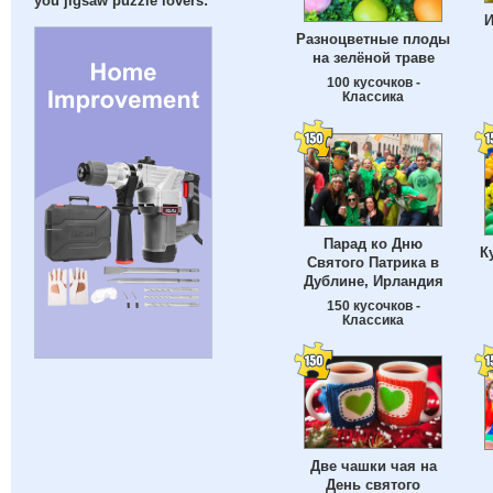
you jigsaw puzzle lovers:
И
Разноцветные плоды
на зелёной траве
100 кусочков -
Классика
Парад ко Дню
К
Святого Патрика в
Дублине, Ирландия
150 кусочков -
Классика
Две чашки чая на
День святого