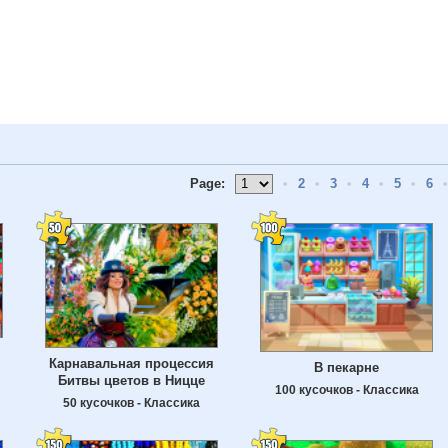
Page:
•
2
•
3
•
4
•
5
•
6
•
Карнавальная процессия
В пекарне
Битвы цветов в Ницце
100 кусочков - Классика
50 кусочков - Классика