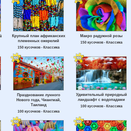
Крупный план африканских
Макро радужной розы
й
племенных ожерелий
150 кусочков - Классика
150 кусочков - Классика
Удивительный природный
Празднование лунного
ландшафт с водопадами
Нового года, Чиангмай,
Таиланд
100 кусочков - Классика
100 кусочков - Классика