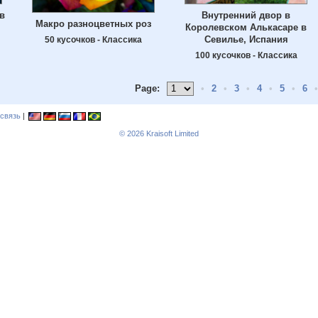
в
Внутренний двор в
Макро разноцветных роз
Королевском Алькасаре в
Севилье, Испания
50 кусочков - Классика
100 кусочков - Классика
Page:
•
2
•
3
•
4
•
5
•
6
•
связь
|
© 2026
Kraisoft Limited