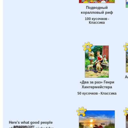
Подводный
коралловый риф
100 кусочков -
Классика
А
«Два за раз» Генри
Хинтермейстера
50 кусочков - Классика
Here's what good people