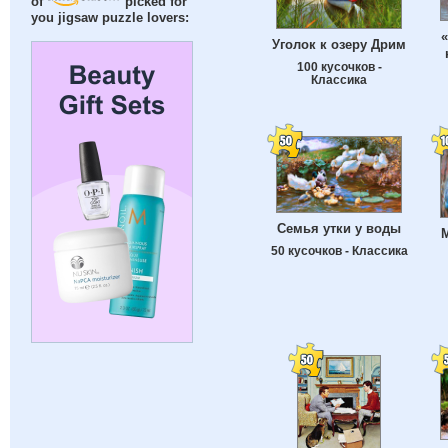
of
picked for
you jigsaw puzzle lovers:
Уголок к озеру Дрим
100 кусочков -
Классика
Семья утки у воды
M
50 кусочков - Классика