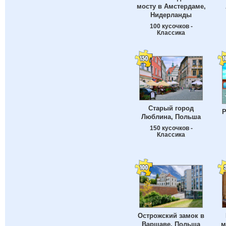
мосту в Амстердаме,
Нидерланды
100 кусочков -
Классика
Старый город
Р
Люблина, Польша
150 кусочков -
Классика
Острожский замок в
Варшаве, Польша
м