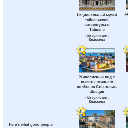
А
Национальный музей
тайваньской
литературы в
Тайнане
100 кусочков -
Классика
Живописный вид с
высоты птичьего
полёта на Стокгольм,
Швеция
150 кусочков -
Классика
Here's what good people