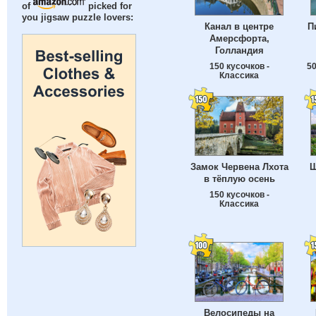
of
picked for
you jigsaw puzzle lovers:
Канал в центре
П
Амерсфорта,
Голландия
150 кусочков -
50
Классика
Замок Червена Лхота
Ш
в тёплую осень
150 кусочков -
Классика
Велосипеды на