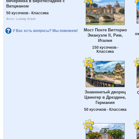
Вечеринка в Берхтесгадене с
Ватцманом
50 кусочков - Классика
Фото: Ludwig Sckell
Мост Понте Витторио
У Вас есть вопросы? Мы поможем!
о
Эмануэле II, Рим,
Италия
150 кусочков -
Классика
Знаменитый дворец
Цвингер в Дрездене,
Германия
50 кусочков - Классика