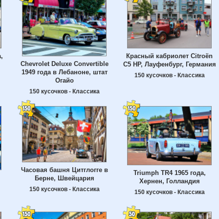
,
Красный кабриолет Citroën
Chevrolet Deluxe Convertible
C5 HP, Лауфенбург, Германия
1949 года в Лебаноне, штат
150 кусочков - Классика
Огайо
150 кусочков - Классика
Часовая башня Цитглогге в
Triumph TR4 1965 года,
Берне, Швейцария
Хернен, Голландия
150 кусочков - Классика
150 кусочков - Классика