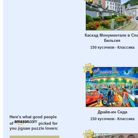
Каскад Монументале в Спа
Бельгия
150 кусочков - Классика
Драйв-ин Сида
Here's what good people
150 кусочков - Классика
of
picked for
you jigsaw puzzle lovers: