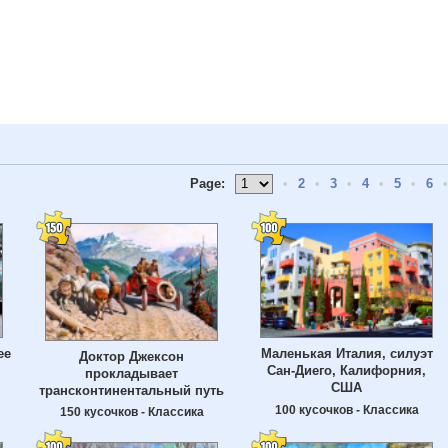
Page:
•
2
•
3
•
4
•
5
•
6
•
ее
Маленькая Италия, силуэт
Доктор Джексон
Сан-Диего, Калифорния,
прокладывает
США
трансконтинентальный путь
100 кусочков - Классика
150 кусочков - Классика