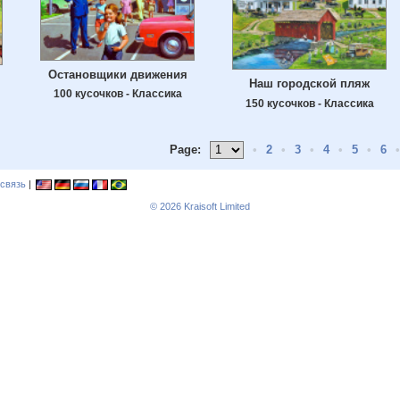
Остановщики движения
Наш городской пляж
100 кусочков - Классика
150 кусочков - Классика
Page:
•
2
•
3
•
4
•
5
•
6
•
связь
|
© 2026
Kraisoft Limited