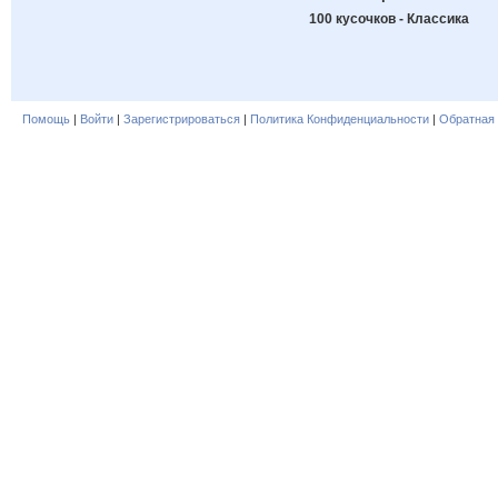
100 кусочков - Классика
Помощь
|
Войти
|
Зарегистрироваться
|
Политика Конфиденциальности
|
Обратная 