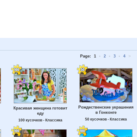
Page:
1
•
2
•
3
•
4
>
Рождественские украшения
Красивая женщина готовит
в Гонконге
еду
50 кусочков - Классика
100 кусочков - Классика