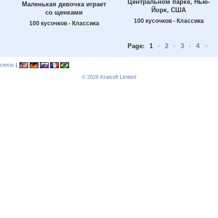
Центральном парке, Нью-
Маленькая девочка играет
Йорк, США
со щенками
100 кусочков - Классика
100 кусочков - Классика
Page:
1
•
2
•
3
•
4
>
связь
|
© 2026
Kraisoft Limited