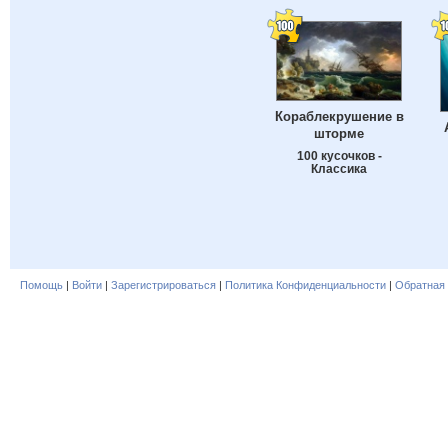
Кораблекрушение в
шторме
100 кусочков -
Классика
Помощь
|
Войти
|
Зарегистрироваться
|
Политика Конфиденциальности
|
Обратная 