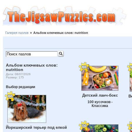
Галерея пазлов
»
Альбом ключевых слов: nutrition
Альбом ключевых слов:
nutrition
Дата: 08/07/2026
Размер: 175
Выбор редакции
Детский ланч-бокс
В
100 кусочков -
Классика
Йоркширский терьер под елкой