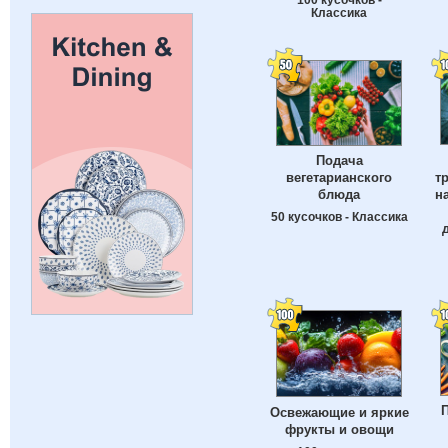
Классика
Подача
т
вегетарианского
н
блюда
50 кусочков - Классика
П
Освежающие и яркие
фрукты и овощи