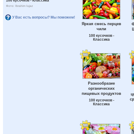
100 кусочков - Классика
Фото: Ibrahim Iujaz
У Вас есть вопросы? Мы поможем!
Яркая смесь перцев
Ф
чили
100 кусочков -
Классика
Разнообразие
органических
пищевых продуктов
ц
с
100 кусочков -
Классика