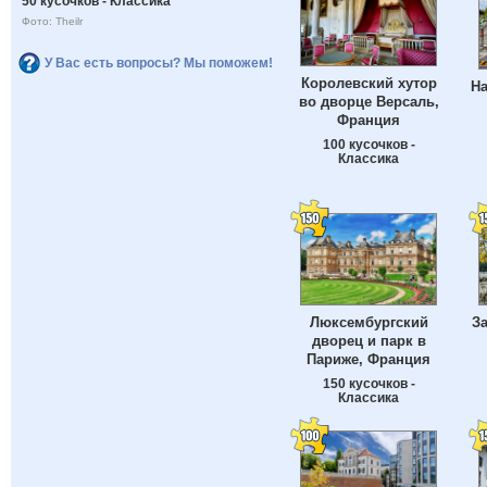
50 кусочков - Классика
Фото: Theilr
У Вас есть вопросы? Мы поможем!
Королевский хутор
Н
во дворце Версаль,
Франция
100 кусочков -
Классика
Люксембургский
З
дворец и парк в
Париже, Франция
150 кусочков -
Классика