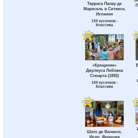
З
Терраса Палау де
П
Марисель в Ситжесе,
Испания
150 кусочков -
Классика
«Крещение»
В
Джулиуса Леблана
Стюарта (1892)
100 кусочков -
Классика
Шато де Валансе,
Индр, Франция