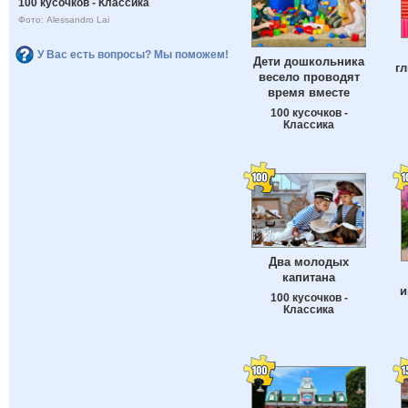
100 кусочков - Классика
Фото: Alessandro Lai
У Вас есть вопросы? Мы поможем!
Дети дошкольника
г
весело проводят
время вместе
100 кусочков -
Классика
Два молодых
капитана
и
100 кусочков -
Классика