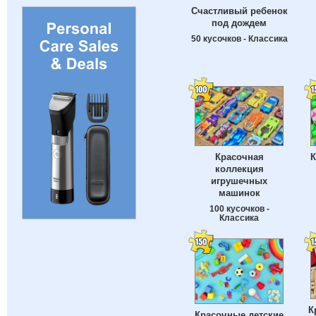
Счастливый ребенок
под дождем
50 кусочков - Классика
Красочная
К
коллекция
игрушечных
машинок
100 кусочков -
Классика
К
Красочные детские