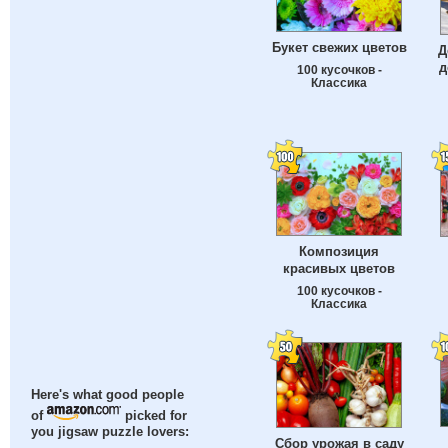
Букет свежих цветов
Д
д
100 кусочков -
Классика
Композиция
красивых цветов
100 кусочков -
Классика
Here's what good people
of
picked for
you jigsaw puzzle lovers:
Сбор урожая в саду