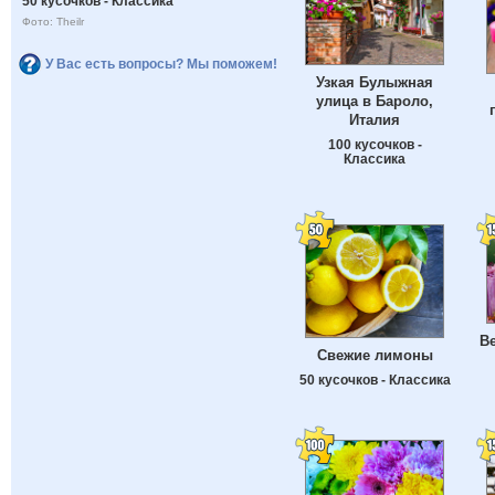
50 кусочков - Классика
Фото: Theilr
У Вас есть вопросы? Мы поможем!
Узкая Булыжная
улица в Бароло,
Италия
100 кусочков -
Классика
В
Свежие лимоны
50 кусочков - Классика