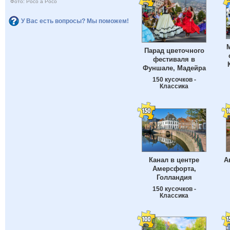
Фото: Poco a Poco
У Вас есть вопросы? Мы поможем!
М
Парад цветочного
фестиваля в
Фуншале, Мадейра
150 кусочков -
Классика
Канал в центре
А
Амерсфорта,
Голландия
150 кусочков -
Классика