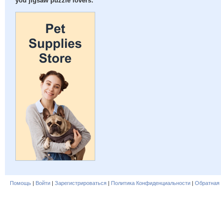
you jigsaw puzzle lovers:
Помощь
|
Войти
|
Зарегистрироваться
|
Политика Конфиденциальности
|
Обратная 