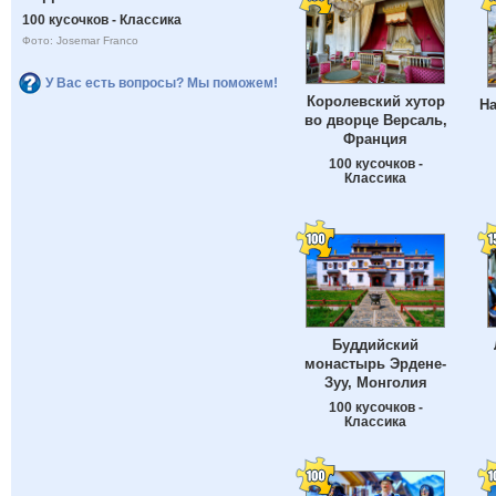
100 кусочков - Классика
Фото: Josemar Franco
У Вас есть вопросы? Мы поможем!
Королевский хутор
Н
во дворце Версаль,
Франция
100 кусочков -
Классика
Буддийский
монастырь Эрдене-
Зуу, Монголия
100 кусочков -
Классика