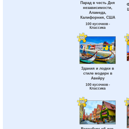
Парад в честь Дня
Ф
независимости,
Аламеда,
Калифорния, США
100 кусочков -
Классика
Здания и лодки в
стиле модерн в
Авейру
100 кусочков -
Классика
Ротенбург-об-дер-