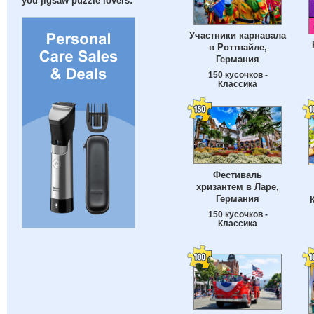
you jigsaw puzzle lovers:
Участники карнавала
в Роттвайле,
Германия
150 кусочков -
Классика
Фестиваль
хризантем в Ларе,
Германия
150 кусочков -
Классика