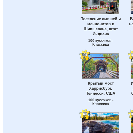
Поселение амишей и
В
меннонитов в
н
Шипшеване, штат
Индиана
100 кусочков -
Классика
Крытый мост
И
Харрисбург,
Теннесси, США
100 кусочков -
Классика