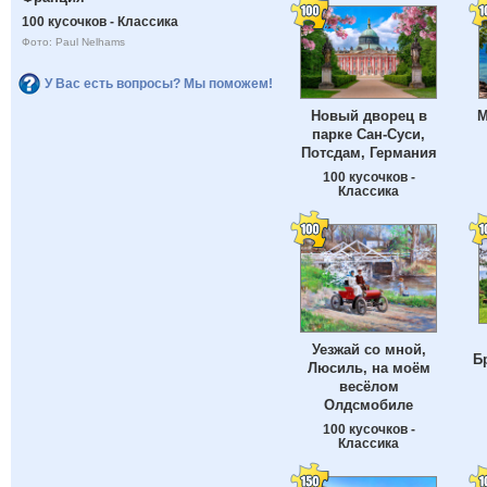
100 кусочков - Классика
Фото: Paul Nelhams
У Вас есть вопросы? Мы поможем!
Новый дворец в
М
парке Сан-Суси,
Потсдам, Германия
100 кусочков -
Классика
Уезжай со мной,
Б
Люсиль, на моём
весёлом
Олдсмобиле
100 кусочков -
Классика