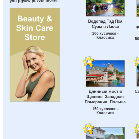
you jigsaw puzzle lovers:
Водопад Тад Пха
Суам в Лаосе
ц
100 кусочков -
Классика
50
С
Длинный мост в
Щецине, Западная
Померания, Польша
150 кусочков -
Классика