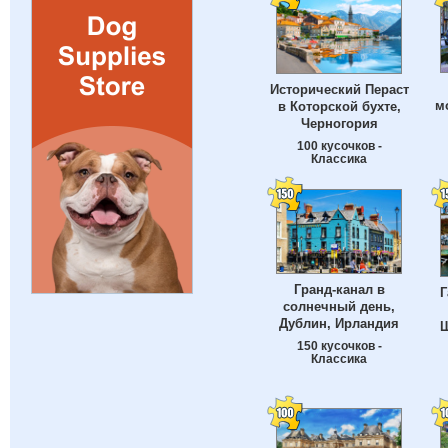
Исторический Пераст
м
в Которской бухте,
Черногория
100 кусочков -
Классика
Гранд-канал в
Г
солнечный день,
Дублин, Ирландия
Ш
150 кусочков -
Классика