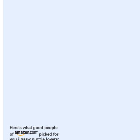
Here's what good people
of
picked for
you jigsaw puzzle lovers: