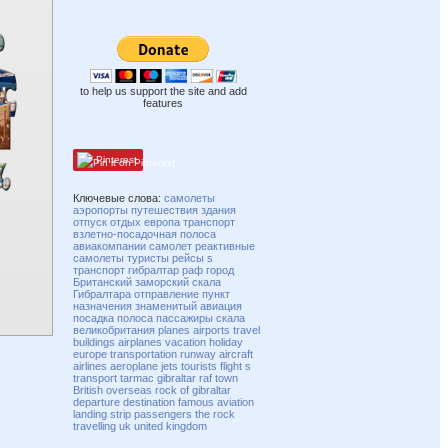
to help us support the site and add
features
Pinterest
Ключевые слова:
самолеты
аэропорты
путешествия
здания
отпуск
отдых
европа
транспорт
взлетно-посадочная полоса
авиакомпании
самолет
реактивные
самолеты
туристы
рейсы
s
транспорт
гибралтар
раф
город
Британский
заморский
скала
Гибралтара
отправление
пункт
назначения
знаменитый
авиация
посадка
полоса
пассажиры
скала
великобритания
planes
airports
travel
buildings
airplanes
vacation
holiday
europe
transportation
runway
aircraft
airlines
aeroplane
jets
tourists
flight
s
transport
tarmac
gibraltar
raf
town
British
overseas
rock of gibraltar
departure
destination
famous
aviation
landing
strip
passengers
the rock
travelling
uk
united kingdom