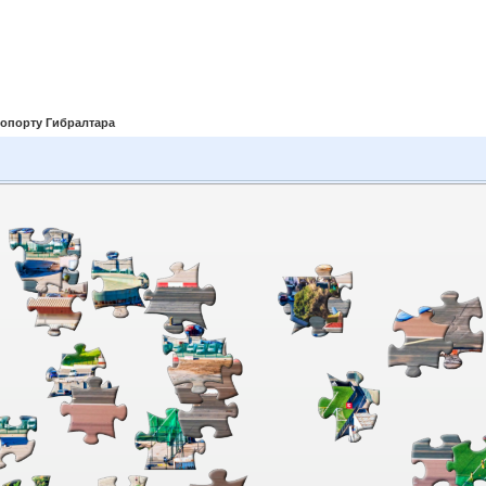
опорту Гибралтара