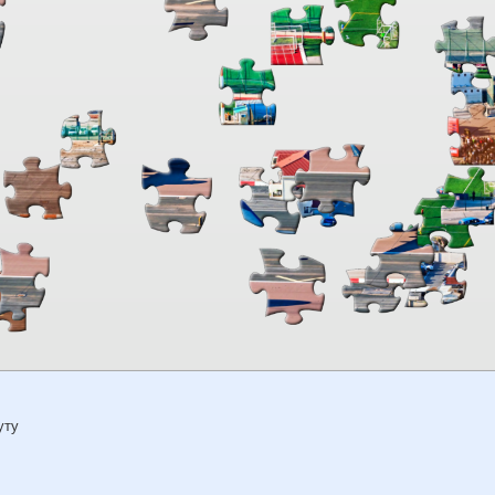
00:00
TheJigsawPuzzles
.com
уту