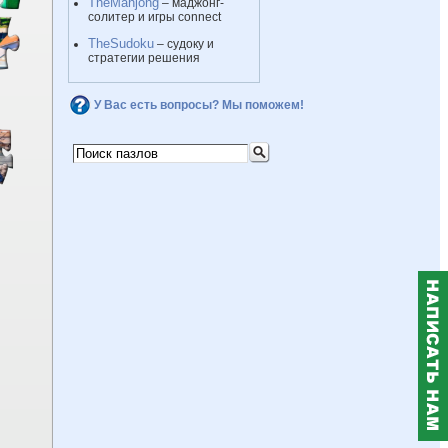
TheMahjong
– маджонг-
солитер и игры connect
TheSudoku
– судоку и
стратегии решения
У Вас есть вопросы? Мы поможем!