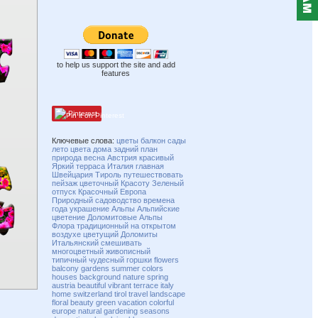
to help us support the site and add
features
Pinterest
Ключевые слова:
цветы
балкон
сады
лето
цвета
дома
задний план
природа
весна
Австрия
красивый
Яркий
терраса
Италия
главная
Швейцария
Тироль
путешествовать
пейзаж
цветочный
Красоту
Зеленый
отпуск
Красочный
Европа
Природный
садоводство
времена
года
украшение
Альпы
Альпийские
цветение
Доломитовые Альпы
Флора
традиционный
на открытом
воздухе
цветущий
Доломиты
Итальянский
смешивать
многоцветный
живописный
типичный
чудесный
горшки
flowers
balcony
gardens
summer
colors
houses
background
nature
spring
austria
beautiful
vibrant
terrace
italy
home
switzerland
tirol
travel
landscape
floral
beauty
green
vacation
colorful
europe
natural
gardening
seasons