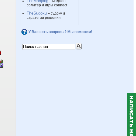
TheMahjong
– маджонг-
солитер и игры connect
TheSudoku
– судоку и
стратегии решения
У Вас есть вопросы? Мы поможем!