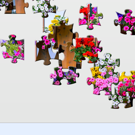
00:00
TheJigsawPuzzles
.com