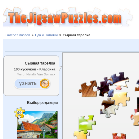
Галерея пазлов
»
Еда и Напитки
»
Сырная тарелка
Сырная тарелка
100 кусочков - Классика
Фото: Natalia Van Doninck
Выбор редакции