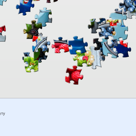
00:00
TheJigsawPuzzles
.com
уту