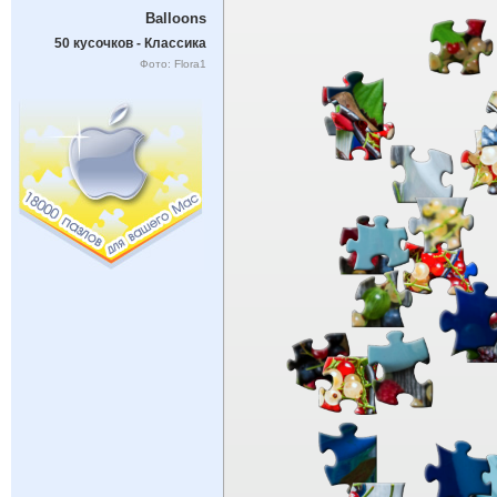
Balloons
50 кусочков - Классика
Фото: Flora1