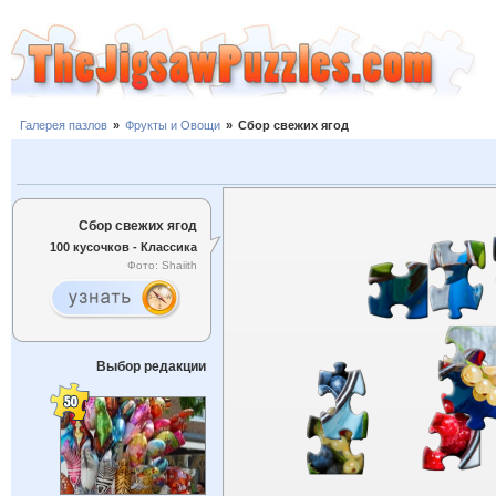
Галерея пазлов
»
Фрукты и Овощи
»
Сбор свежих ягод
Сбор свежих ягод
100 кусочков - Классика
Фото: Shaiith
Выбор редакции