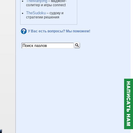
TheMahjong
– маджонг-
солитер и игры connect
TheSudoku
– судоку и
стратегии решения
У Вас есть вопросы? Мы поможем!