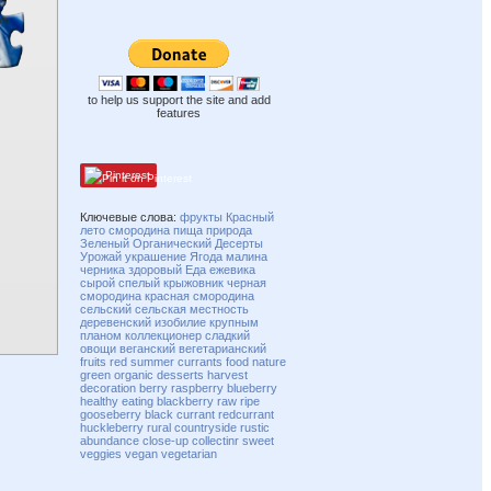
to help us support the site and add
features
Pinterest
Ключевые слова:
фрукты
Красный
лето
смородина
пища
природа
Зеленый
Органический
Десерты
Урожай
украшение
Ягода
малина
черника
здоровый
Еда
ежевика
сырой
спелый
крыжовник
черная
смородина
красная смородина
сельский
сельская местность
деревенский
изобилие
крупным
планом
коллекционер
сладкий
овощи
веганский
вегетарианский
fruits
red
summer
currants
food
nature
green
organic
desserts
harvest
decoration
berry
raspberry
blueberry
healthy
eating
blackberry
raw
ripe
gooseberry
black currant
redcurrant
huckleberry
rural
countryside
rustic
abundance
close-up
collectinr
sweet
veggies
vegan
vegetarian