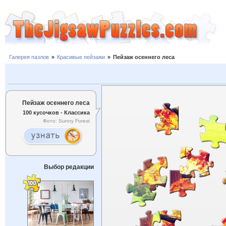
Галерея пазлов
»
Красивые пейзажи
»
Пейзаж осеннего леса
Пейзаж осеннего леса
100 кусочков - Классика
Фото: Sunny Forest
Выбор редакции