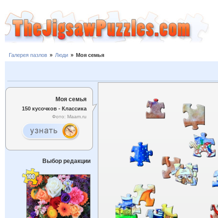
Галерея пазлов
»
Люди
»
Моя семья
Моя семья
150 кусочков - Классика
Фото: Maam.ru
Выбор редакции