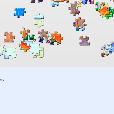
00:00
TheJigsawPuzzles
.com
уту