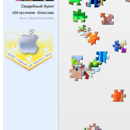
Свадебный букет
100 кусочков - Классика
Фото: StudioPortoSabbia