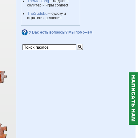
TheMahjong
– маджонг-
солитер и игры connect
TheSudoku
– судоку и
стратегии решения
У Вас есть вопросы? Мы поможем!