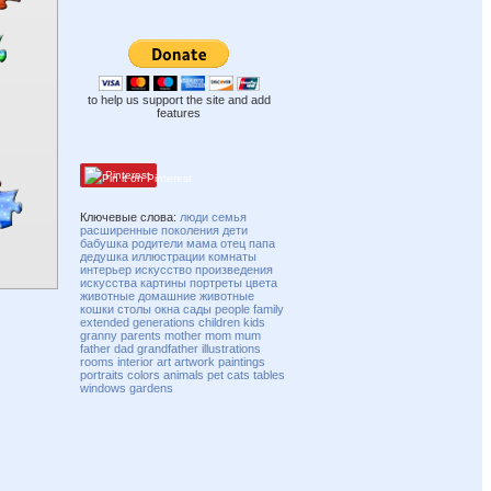
to help us support the site and add
features
Pinterest
Ключевые слова:
люди
семья
расширенные поколения
дети
бабушка
родители
мама
отец
папа
дедушка
иллюстрации
комнаты
интерьер
искусство
произведения
искусства
картины
портреты
цвета
животные
домашние животные
кошки
столы
окна
сады
people
family
extended
generations
children
kids
granny
parents
mother
mom
mum
father
dad
grandfather
illustrations
rooms
interior
art
artwork
paintings
portraits
colors
animals
pet
cats
tables
windows
gardens