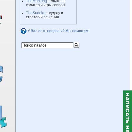
TheMahjong
– маджонг-
солитер и игры connect
TheSudoku
– судоку и
стратегии решения
У Вас есть вопросы? Мы поможем!