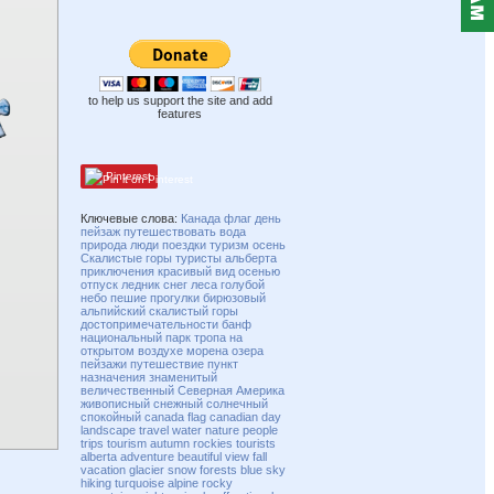
to help us support the site and add
features
Pinterest
Ключевые слова:
Канада
флаг
день
пейзаж
путешествовать
вода
природа
люди
поездки
туризм
осень
Скалистые горы
туристы
альберта
приключения
красивый
вид
осенью
отпуск
ледник
снег
леса
голубой
небо
пешие прогулки
бирюзовый
альпийский
скалистый
горы
достопримечательности
банф
национальный парк
тропа
на
открытом воздухе
морена
озера
пейзажи
путешествие
пункт
назначения
знаменитый
величественный
Северная Америка
живописный
снежный
солнечный
спокойный
canada
flag
canadian
day
landscape
travel
water
nature
people
trips
tourism
autumn
rockies
tourists
alberta
adventure
beautiful
view
fall
vacation
glacier
snow
forests
blue
sky
hiking
turquoise
alpine
rocky