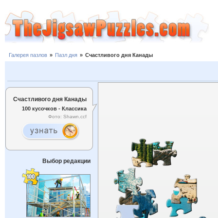
Галерея пазлов
»
Пазл дня
»
Счастливого дня Канады
Счастливого дня Канады
100 кусочков - Классика
Фото: Shawn.ccf
Выбор редакции