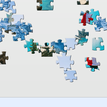
00:00
TheJigsawPuzzles
.com