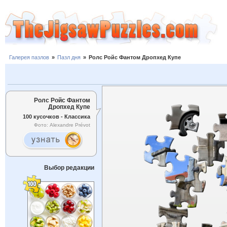
Галерея пазлов
»
Пазл дня
»
Ролс Ройс Фантом Дропхед Купе
Ролс Ройс Фантом
Дропхед Купе
100 кусочков - Классика
Фото: Alexandre Prévot
Выбор редакции