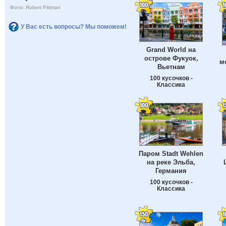
Фото: Robert Pittman
У Вас есть вопросы? Мы поможем!
Grand World на
острове Фукуок,
м
Вьетнам
100 кусочков -
Классика
Паром Stadt Wehlen
на реке Эльба,
Германия
100 кусочков -
Классика