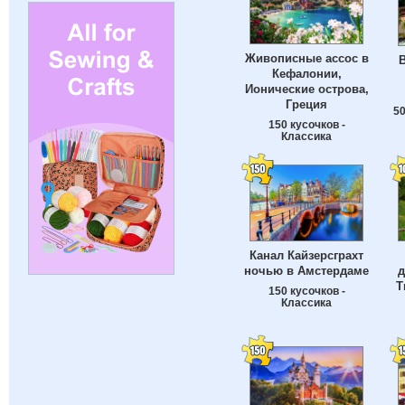
Живописные ассос в
В
Кефалонии,
Ионические острова,
Греция
50
150 кусочков -
Классика
Канал Кайзерсграхт
ночью в Амстердаме
д
Т
150 кусочков -
Классика