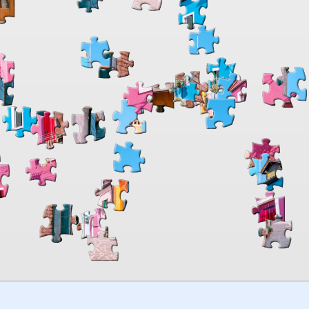
00:00
TheJigsawPuzzles
.com