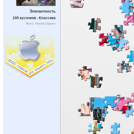
Элегантность
100 кусочков - Классика
Фото: Harold Clayton