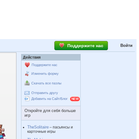
Поддержите нас
Войти
Действия
Поддержите нас
Изменить форму
Скачать все пазлы
Отправить другу
Добавить на Сайт/Блог
Откройте для себя больше
игр
TheSolitaire
– пасьянсы и
карточные игры