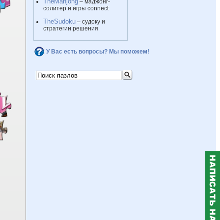
TheMahjong
– маджонг-
солитер и игры connect
TheSudoku
– судоку и
стратегии решения
У Вас есть вопросы? Мы поможем!