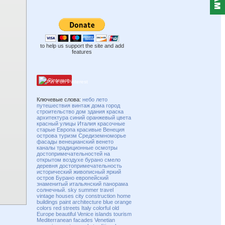
to help us support the site and add
features
Pinterest
Ключевые слова:
небо
лето
путешествия
винтаж
дома
город
строительство
дом
здания
краска
архитектура
синий
оранжевый
цвета
красный
улицы
Италия
красочные
старые
Европа
красивые
Венеция
острова
туризм
Средиземноморье
фасады
венецианский
венето
каналы
традиционные
осмотры
достопримечательностей
на
открытом воздухе
бурано
смело
деревня
достопримечательность
исторический
живописный
яркий
остров Бурано
европейский
знаменитый
итальянский
панорама
солнечный.
sky
summer
travel
vintage
houses
city
construction
home
buildings
paint
architecture
blue
orange
colors
red
streets
Italy
colorful
old
Europe
beautiful
Venice
islands
tourism
Mediterranean
facades
Venetian