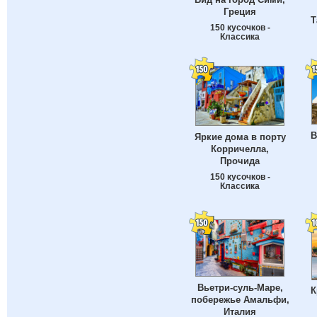
Греция
Т
150 кусочков -
Классика
В
Яркие дома в порту
Корричелла,
Прочида
150 кусочков -
Классика
Вьетри-суль-Маре,
К
побережье Амальфи,
Италия