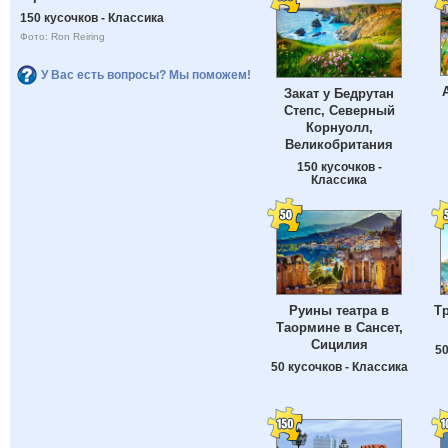
150 кусочков - Классика
Фото: Ron Reiring
У Вас есть вопросы? Мы поможем!
Закат у Бедрутан
Степс, Северный
Корнуолл,
Великобритания
150 кусочков -
Классика
Руины театра в
Т
Таормине в Сансет,
Сицилия
50
50 кусочков - Классика