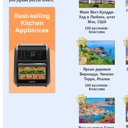
you jigsaw puzzle lovers:
Маяк Вест-Куодди-
Хед в Любеке, штат
Мэн, США
150 кусочков -
Классика
Яркая деревня
Вернацца, Чинкве-
Терре, Италия
100 кусочков -
Классика
Ф
Вид на город Сими,