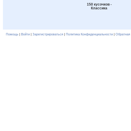
150 кусочков -
Классика
Помощь
|
Войти
|
Зарегистрироваться
|
Политика Конфиденциальности
|
Обратная 